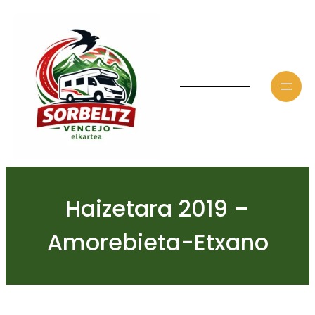
Saltar
al
contenido
Haizetara 2019 –
Amorebieta-Etxano