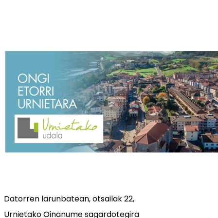
Datorren larunbatean, otsailak 22,
Urnietako Oinanume sagardotegira