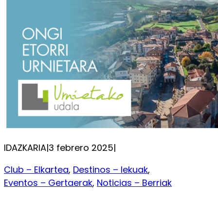
IDAZKARIA
|
3 febrero 2025
|
Club – Elkartea
, 
Destinos – lekuak
, 
Eventos – Gertaerak
, 
Noticias – Berriak