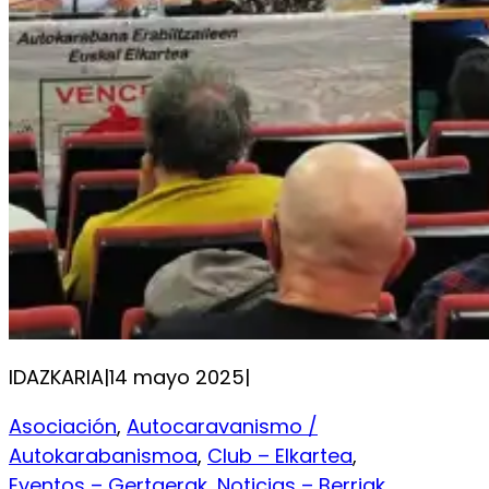
IDAZKARIA
|
14 mayo 2025
|
Asociación
, 
Autocaravanismo /
Autokarabanismoa
, 
Club – Elkartea
, 
Eventos – Gertaerak
, 
Noticias – Berriak