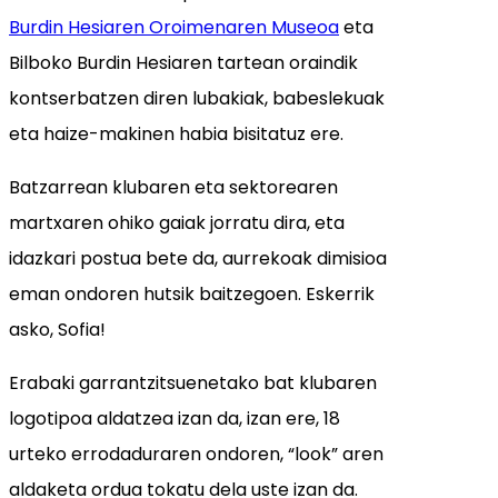
Burdin Hesiaren
Oroimenaren
Museoa
eta
Bilboko Burdin Hesiaren tartean oraindik
kontserbatzen diren lubakiak, babeslekuak
eta haize-makinen habia bisitatuz ere.
Batzarrean klubaren eta sektorearen
martxaren ohiko gaiak jorratu dira, eta
idazkari postua bete da, aurrekoak dimisioa
eman ondoren hutsik baitzegoen. Eskerrik
asko, Sofia!
Erabaki garrantzitsuenetako bat klubaren
logotipoa aldatzea izan da, izan ere, 18
urteko errodaduraren ondoren, “look” aren
aldaketa ordua tokatu dela uste izan da.