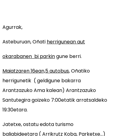
Agurrak,
Asteburuan, Oñati
herrigunean aut
okarabanen bi parkin
gune berri.
Maiatzaren 16ean,5 autobus
, Oñatiko
herrigunetik ( geldigune bakarra
Arantzazuko Ama kalean) Arantzazuko
Santutegira goizeko 7:00etatik arratsaldeko
19:30etara.
Jatetxe, ostatu edota turismo
baliabideetara ( Arrikrutz Koba, Parketxe…)