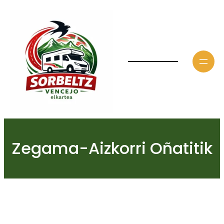
Saltar
al
contenido
Zegama-Aizkorri Oñatitik