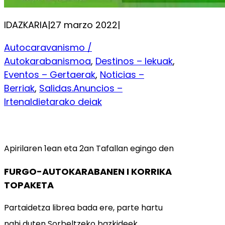
IDAZKARIA
|
27 marzo 2022
|
Autocaravanismo /
Autokarabanismoa
, 
Destinos – lekuak
, 
Eventos – Gertaerak
, 
Noticias –
Berriak
, 
Salidas.Anuncios –
Irtenaldietarako deiak
Apirilaren 1ean eta 2an Tafallan egingo den
FURGO-AUTOKARABANEN I KORRIKA
TOPAKETA
Partaidetza librea bada ere, parte hartu
nahi duten Sorbeltzeko bazkideek