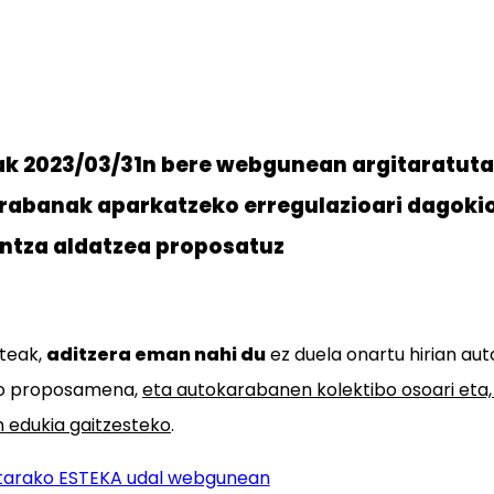
k 2023/03/31n bere webgunean argitaratuta
rabanak aparkatzeko erregulazioari dagokio
ntza aldatzea proposatuz
rteak,
aditzera eman nahi du
ez duela onartu hirian a
ko proposamena,
eta autokarabanen kolektibo osoari eta, 
n edukia gaitzesteko
.
tarako ESTEKA udal webgunean