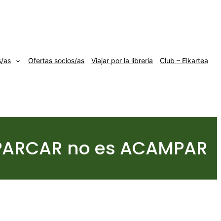
s/as
Ofertas socios/as
Viajar por la librería
Club – Elkartea
APARCAR no es ACAMPAR