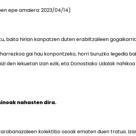
pen epe amaiera: 2023/04/14)
, baita hirian kanpatzen duten erabiltzaileen gogaikarria
arrezkoa gai hau konpontzeko, horri buruzko legedia bai
zi den lekuetan izan ezik, eta Donostiako Udalak nahikoa 
inoak nahasten dira.
karabanazaleen kolektibo osoak ematen duen tratua. Izan