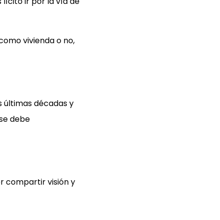
cito ir por la vía de
como vivienda o no,
s últimas décadas y
 se debe
r compartir visión y