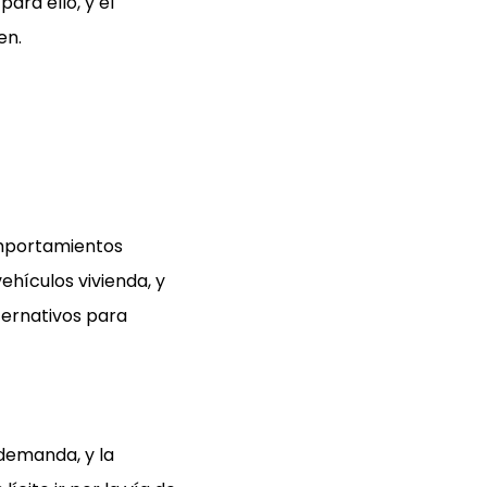
ara ello, y el
en.
omportamientos
ehículos vivienda, y
ternativos para
 demanda, y la