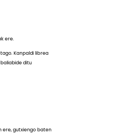
k ere.
tago. Kanpaldi librea
baliabide ditu
 ere, gutxiengo baten