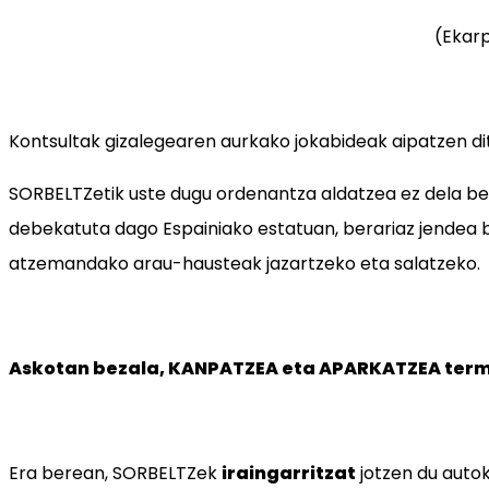
(Ekar
Kontsultak gizalegearen aurkako jokabideak aipatzen ditu
SORBELTZetik uste dugu ordenantza aldatzea ez dela beh
debekatuta dago Espainiako estatuan, berariaz jendea bi
atzemandako arau-hausteak jazartzeko eta salatzeko.
Askotan bezala, KANPATZEA eta APARKATZEA term
Era berean, SORBELTZek
iraingarritzat
jotzen du auto