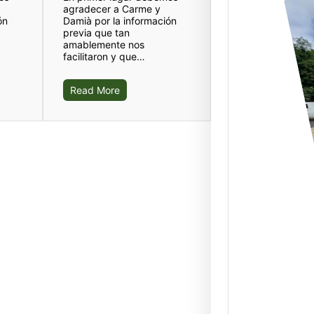
agradecer a Carme y
ón
Damià por la información
previa que tan
amablemente nos
facilitaron y que…
Elgoi
Abalt
Read More
nuev
servi
Duran
Julio,
nuevas