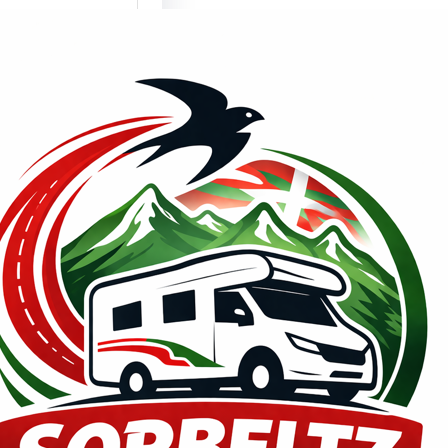
mente son un
lema los
culos
enda???
de PRENSA,
2026 ¿¿Millones
ismos y
nes…