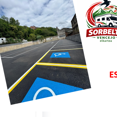
bar y
zisketa:
os puntos de
cios para ACs
te este mes de
 estrenamos dos
 ubicaciones…