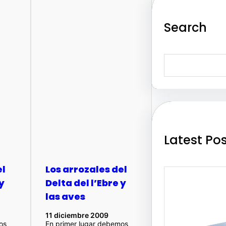
Search
S
e
a
r
c
h
Latest Po
el
Los arrozales del
 y
Delta del l’Ebre y
las aves
11 diciembre 2009
os
En primer lugar debemos