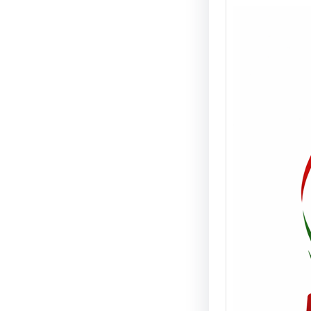
Real
prob
vehí
vivi
NOTA 
08/06/
de tur
camio