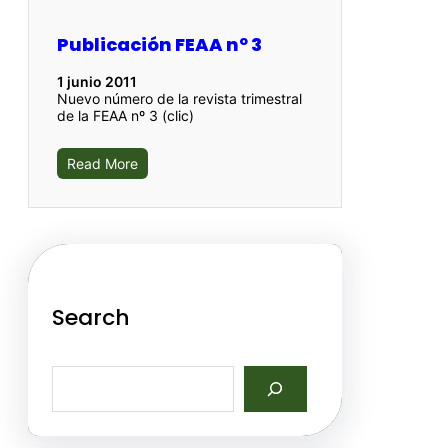
Publicación FEAA nº 3
1 junio 2011
Nuevo número de la revista trimestral
de la FEAA nº 3 (clic)
Read More
Search
S
e
a
r
c