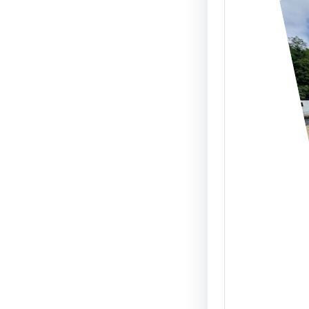
Elgoi
Abalt
nuev
servi
Duran
Julio,
nuevas