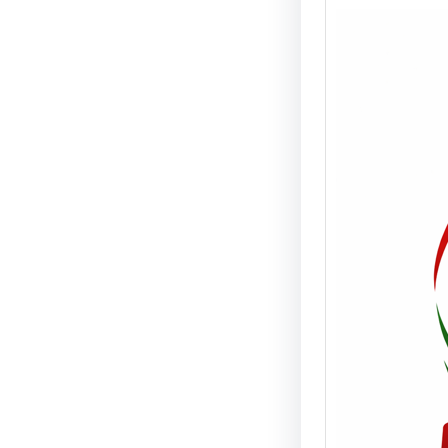
Real
prob
vehí
vivi
NOTA 
08/06/
de tur
camio