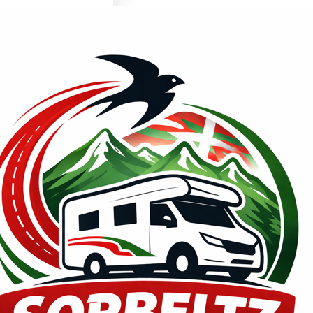
mente son un
lema los
culos
enda???
de PRENSA,
2026 ¿¿Millones
ismos y
nes…