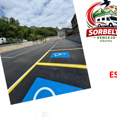
bar y
zisketa:
os puntos de
cios para ACs
te este mes de
 estrenamos dos
 ubicaciones…