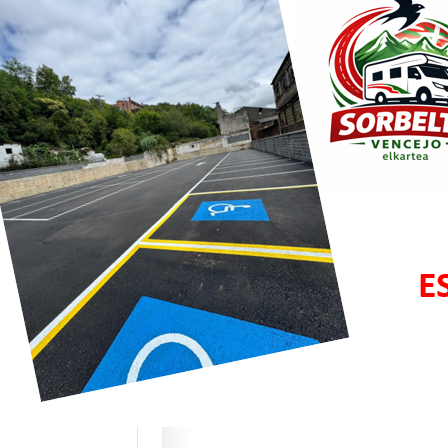
bar y
zisketa:
os puntos de
cios para ACs
te este mes de
 estrenamos dos
 ubicaciones…