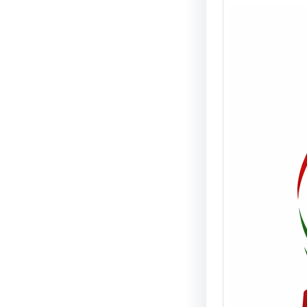
Real
prob
vehí
vivi
NOTA 
08/06/
de tur
camio