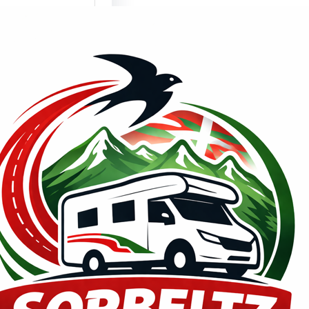
mente son un
lema los
culos
enda???
de PRENSA,
2026 ¿¿Millones
ismos y
nes…