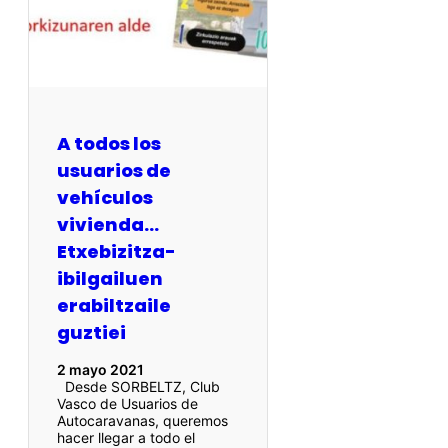
A todos los
usuarios de
vehículos
vivienda…
Etxebizitza-
ibilgailuen
erabiltzaile
guztiei
2 mayo 2021
Desde SORBELTZ, Club
Vasco de Usuarios de
Autocaravanas, queremos
hacer llegar a todo el