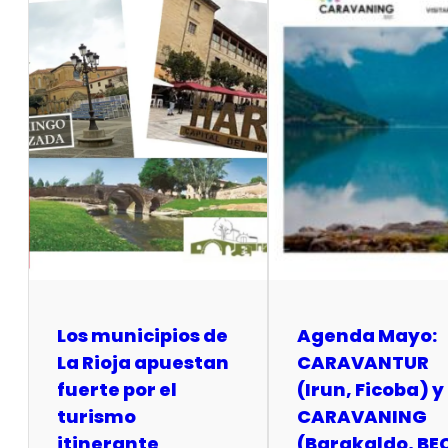
Los municipios de
Agenda Mayo:
La Rioja apuestan
CARAVANTUR
fuerte por el
(Irun, Ficoba) y
turismo
CARAVANING
itinerante
(Barakaldo, BE