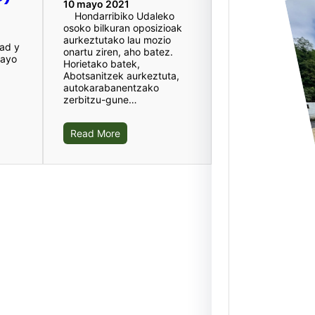
10 mayo 2021
Hondarribiko Udaleko
osoko bilkuran oposizioak
aurkeztutako lau mozio
dad y
onartu ziren, aho batez.
mayo
Horietako batek,
Elgoi
Abotsanitzek aurkeztuta,
Abalt
autokarabanentzako
zerbitzu-gune…
nuev
servi
Read More
Duran
Julio,
nuevas