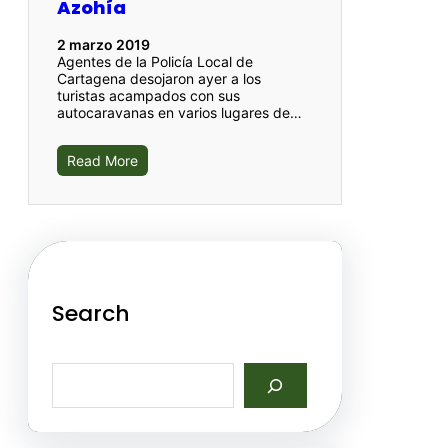
Azohía
2 marzo 2019
Agentes de la Policía Local de
Cartagena desojaron ayer a los
turistas acampados con sus
autocaravanas en varios lugares de…
Read More
Search
S
e
a
r
c