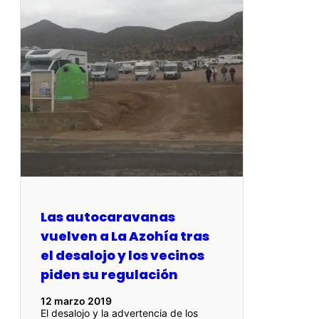
Las autocaravanas
vuelven a La Azohía tras
el desalojo y los vecinos
piden su regulación
12 marzo 2019
El desalojo y la advertencia de los