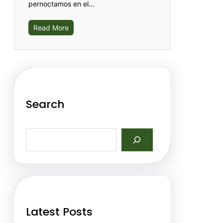
pernoctamos en el…
Read More
Search
S
e
a
r
c
h
Latest Posts