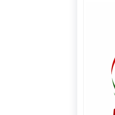
Real
prob
vehí
vivi
NOTA 
08/06/
de tur
camio