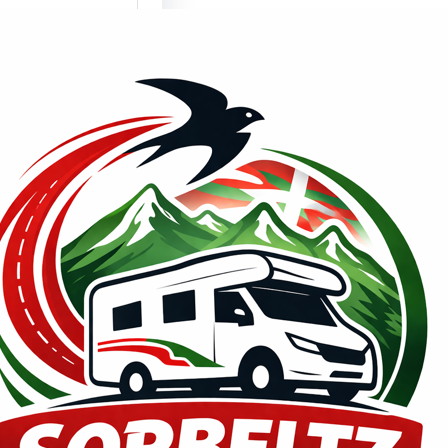
mente son un
lema los
culos
enda???
de PRENSA,
2026 ¿¿Millones
ismos y
nes…