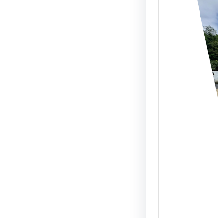
Elgoi
Abalt
nuev
servi
Duran
Julio,
nuevas