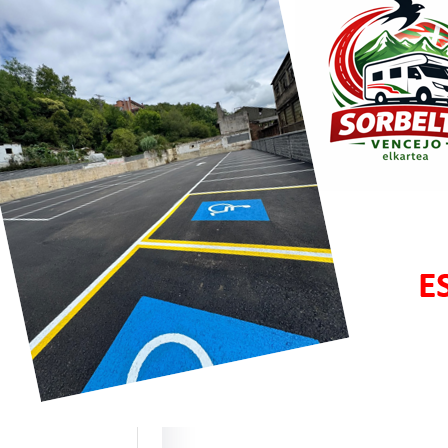
bar y
zisketa:
os puntos de
cios para ACs
te este mes de
 estrenamos dos
 ubicaciones…