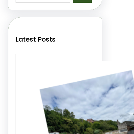
a
r
c
h
Latest Posts