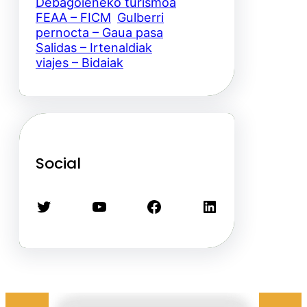
Debagoieneko turismoa
FEAA – FICM
Gulberri
pernocta – Gaua pasa
Salidas – Irtenaldiak
viajes – Bidaiak
Social
Twitter
YouTube
Facebook
LinkedIn