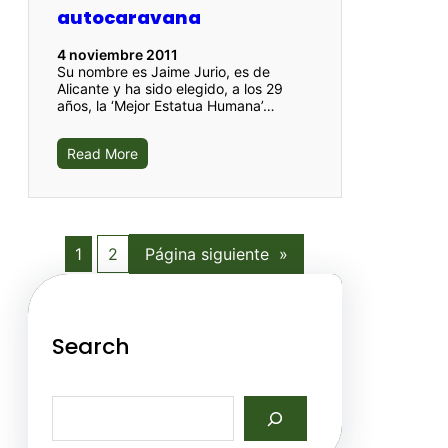
autocaravana
4 noviembre 2011
Su nombre es Jaime Jurio, es de
Alicante y ha sido elegido, a los 29
años, la ‘Mejor Estatua Humana’…
Read More
1
2
Página siguiente
»
Search
S
e
a