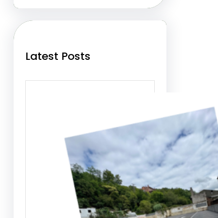
r
c
h
Latest Posts