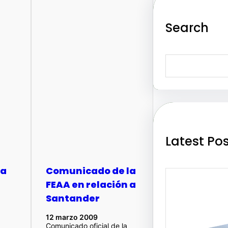
Search
S
e
a
r
c
h
Latest Po
 a
Comunicado de la
FEAA en relación a
Santander
12 marzo 2009
Comunicado oficial de la