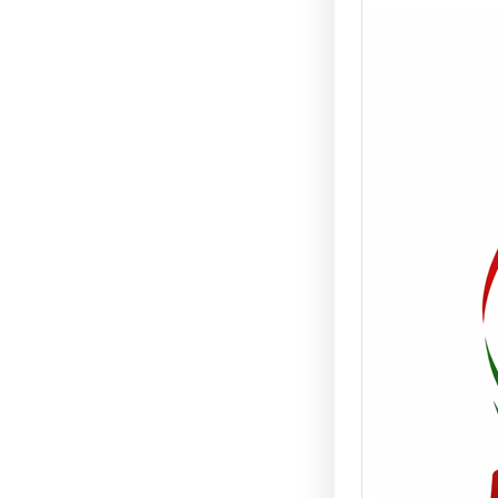
Real
prob
vehí
vivi
NOTA 
08/06/
de tur
camio