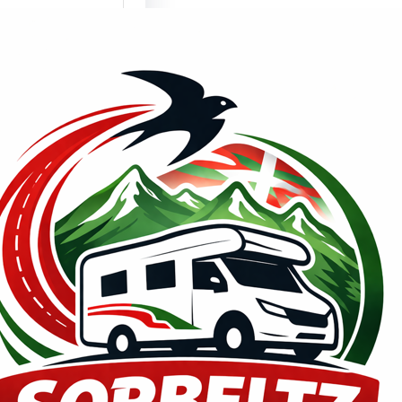
mente son un
lema los
culos
enda???
de PRENSA,
2026 ¿¿Millones
ismos y
nes…