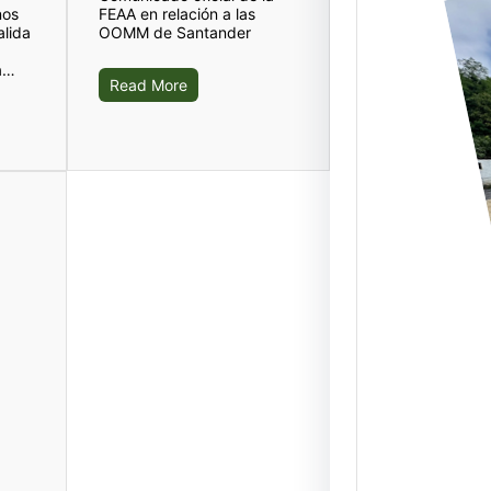
nos
FEAA en relación a las
alida
OOMM de Santander
na…
Read More
Elgoi
Abalt
nuev
servi
Duran
Julio,
nuevas