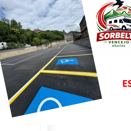
bar y
zisketa:
os puntos de
cios para ACs
te este mes de
 estrenamos dos
 ubicaciones…