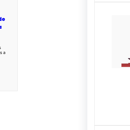
de
a
s
as a
HAIZ
Hola 
años p
os…