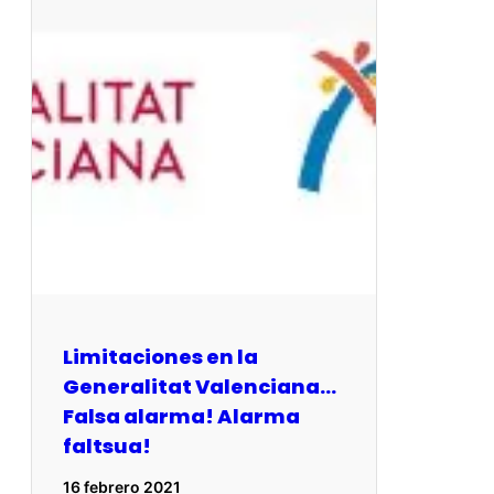
Limitaciones en la
Generalitat Valenciana…
Falsa alarma! Alarma
faltsua!
16 febrero 2021