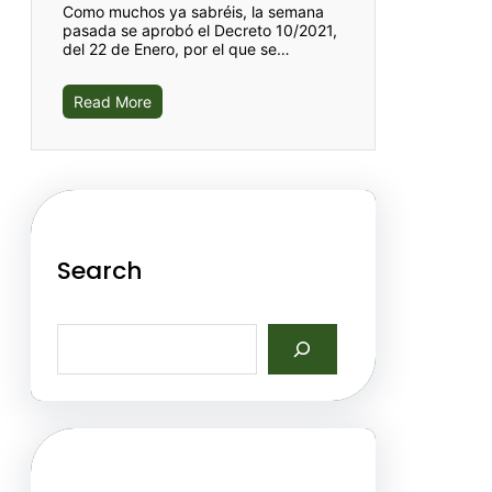
Como muchos ya sabréis, la semana
pasada se aprobó el Decreto 10/2021,
del 22 de Enero, por el que se…
Read More
Search
S
e
a
r
c
h