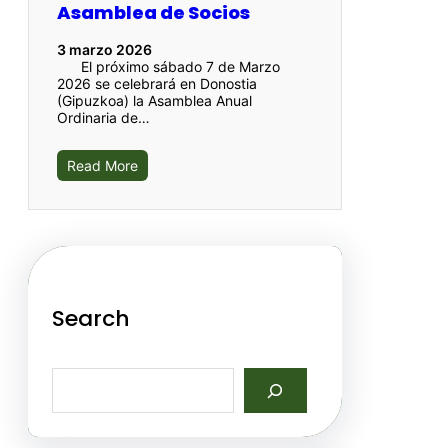
Asamblea de Socios
3 marzo 2026
El próximo sábado 7 de Marzo
2026 se celebrará en Donostia
(Gipuzkoa) la Asamblea Anual
Ordinaria de…
Read More
Search
S
e
a
r
c