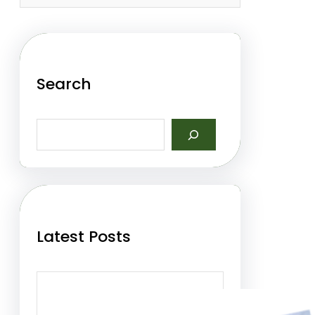
Search
S
e
a
r
c
h
Latest Posts