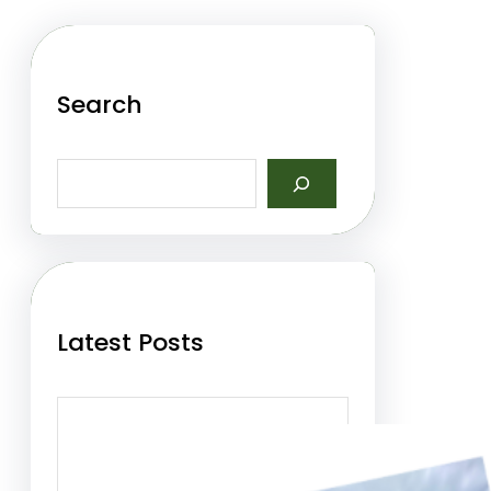
Search
S
e
a
r
c
h
Latest Posts