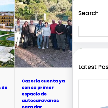
Search
S
e
a
r
c
h
Latest Po
Cazorla cuenta ya
 de
con su primer
espacio de
autocaravanas
para dar