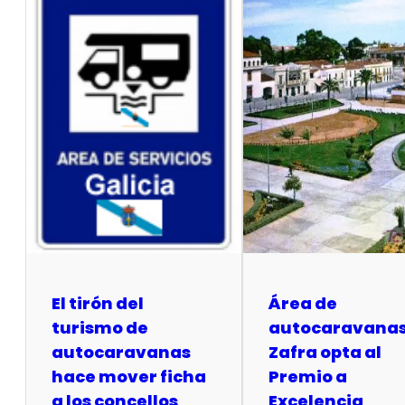
El tirón del
Área de
turismo de
autocaravanas
autocaravanas
Zafra opta al
hace mover ficha
Premio a
a los concellos
Excelencia