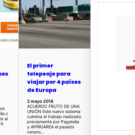
HAIZ
El primer
Hola 
ses
telepeaje para
años p
os…
viajar por 4 países
de Europa
2 mayo 2018
ACUERDO FRUTO DE UNA
con
UNIÓN Este nuevo sistema
lia.c
culmina el trabajo realizado
e al
previamente por Pagatelia
fr
y APRR/AREA el pasado
verano…