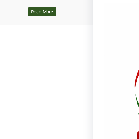
Read More
Real
prob
vehí
vivi
NOTA 
08/06/
de tur
camio