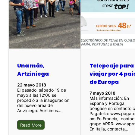
Una más,
Telepeaje para
Artziniega
viajar por 4 paí
de Europa
22 mayo 2018
El pasado sábado 19 de
7 mayo 2018
mayo a las 12:00 se
Más información: En
procedió a la inauguración
España y Portugal,
del nuevo área de
póngase en contacto 
Artziniega. Asistimos…
Pagatelia: www.pagate
om En Francia, contact
grupo APRR: www.aprr.
Read More
En Italia, contacta…