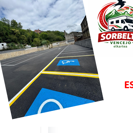
bar y
zisketa:
os puntos de
cios para ACs
te este mes de
 estrenamos dos
 ubicaciones…