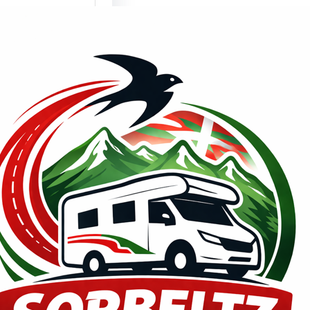
mente son un
lema los
culos
enda???
de PRENSA,
2026 ¿¿Millones
ismos y
nes…