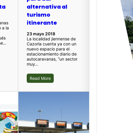
ta
alternativa al
turismo
itinerante
vanas
 a la
Elgoi
23 mayo 2018
Abalt
ués
La localidad jiennense de
nuev
 se…
Cazorla cuenta ya con un
nuevo espacio para el
servi
estacionamiento diario de
autocaravanas, “un sector
Duran
muy…
Julio,
nuevas
Read More