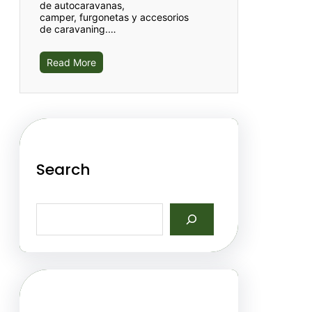
de autocaravanas,
camper, furgonetas y accesorios
de caravaning.…
Read More
Search
S
e
a
r
c
h