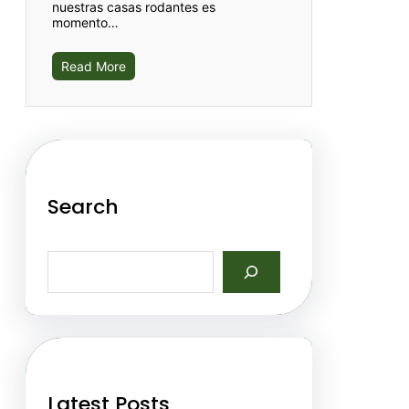
nuestras casas rodantes es
momento…
Read More
Search
S
e
a
r
c
h
Latest Posts