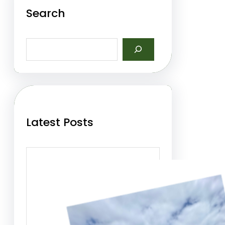
Search
S
e
a
r
c
h
Latest Posts