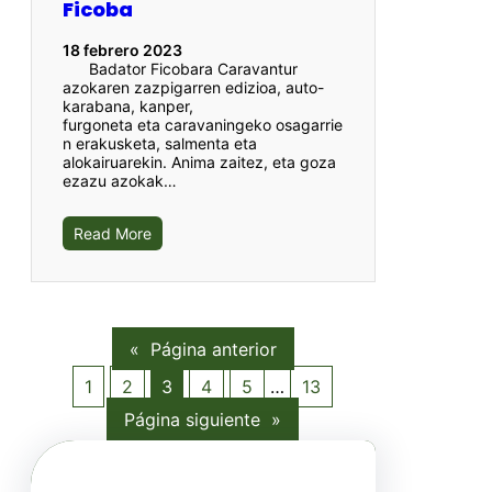
Ficoba
18 febrero 2023
Badator Ficobara Caravantur
azokaren zazpigarren edizioa, auto-
karabana, kanper,
furgoneta eta caravaningeko osagarrie
n erakusketa, salmenta eta
alokairuarekin. Anima zaitez, eta goza
ezazu azokak…
Read More
«
Página anterior
1
2
3
4
5
…
13
Página siguiente
»