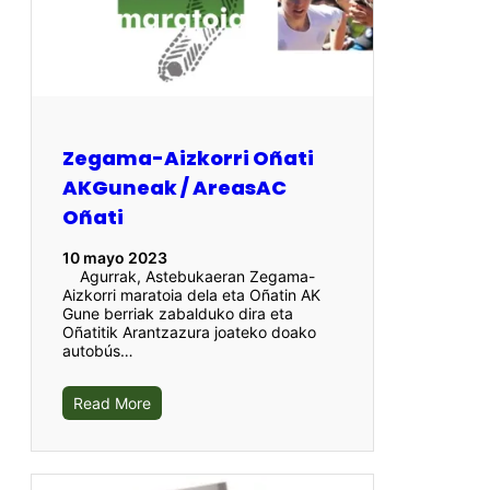
Zegama-Aizkorri Oñati
AKGuneak / AreasAC
Oñati
10 mayo 2023
Agurrak, Astebukaeran Zegama-
Aizkorri maratoia dela eta Oñatin AK
Gune berriak zabalduko dira eta
Oñatitik Arantzazura joateko doako
autobús…
Read More