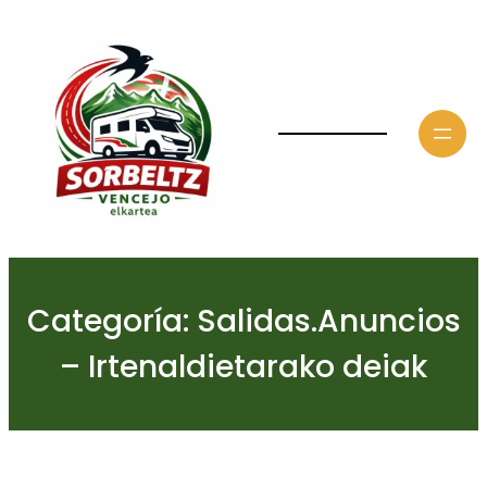
Saltar
al
contenido
Categoría:
Salidas.Anuncios
– Irtenaldietarako deiak